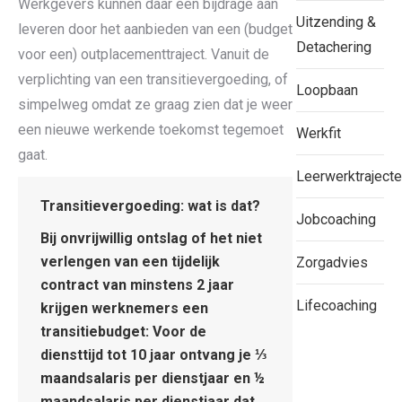
Werkgevers kunnen daar een bijdrage aan
Uitzending &
leveren door het aanbieden van een (budget
Detachering
voor een) outplacementtraject. Vanuit de
verplichting van een transitievergoeding, of
Loopbaan
simpelweg omdat ze graag zien dat je weer
een nieuwe werkende toekomst tegemoet
Werkfit
gaat.
Leerwerktraject
Transitievergoeding: wat is dat?
Jobcoaching
Bij onvrijwillig ontslag of het niet
verlengen van een tijdelijk
Zorgadvies
contract van minstens 2 jaar
Lifecoaching
krijgen werknemers een
transitiebudget: Voor de
diensttijd tot 10 jaar ontvang je ⅓
maandsalaris per dienstjaar en ½
maandsalaris per dienstjaar dat