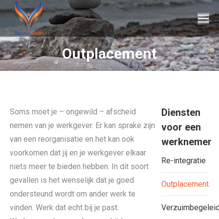
Outplacement
Je bent hier:
Diensten
Soms moet je – ongewild – afscheid
nemen van je werkgever. Er kan sprake zijn
voor een
van een reorganisatie en het kan ook
werknemer
voorkomen dat jij en je werkgever elkaar
Re-integratie
niets meer te bieden hebben. In dit soort
gevallen is het wenselijk dat je goed
Outplacement
ondersteund wordt om ander werk te
vinden. Werk dat echt bij je past.
Verzuimbegeleid