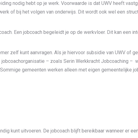
leiding nodig hebt op je werk. Voorwaarde is dat UWV heeft vastg
werk of bij het volgen van onderwijs. Dit wordt ook wel een struc
obcoach. Een jobcoach begeleidt je op de werkvloer. Dit kan een in
emer zelf kunt aanvragen. Als je hiervoor subsidie van UWV of 
e jobcoachorganisatie – zoals Serin Werkkracht Jobcoaching – 
 Sommige gemeenten werken alleen met eigen gemeentelijke jo
tandig kunt uitvoeren. De jobcoach blijft bereikbaar wanneer er e