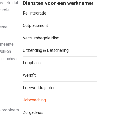
Diensten voor een werknemer
esteld dat
turele
Re-integratie
Outplacement
terne
Verzuimbegeleiding
gemeente
Uitzending & Detachering
werken.
bcoaches.
Loopbaan
Werkfit
Leerwerktrajecten
Jobcoaching
en probleem
Zorgadvies