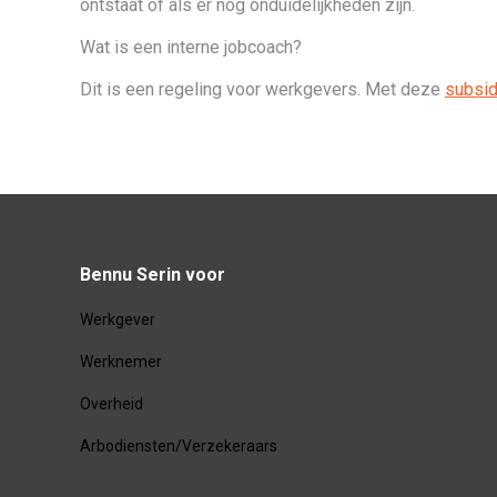
ontstaat of als er nog onduidelijkheden zijn.
Wat is een interne jobcoach?
Dit is een regeling voor werkgevers. Met deze
subsid
Bennu Serin voor
Werkgever
Werknemer
Overheid
Arbodiensten/Verzekeraars