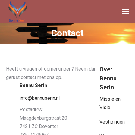
Contact
Je bent hier:
Over
Heeft u vragen of opmerkingen? Neem dan
gerust contact met ons op.
Bennu
Bennu Serin
Serin
info@bennuserin.nl
Missie en
Visie
Postadres:
Maagdenburgstraat 20
Vestigingen
7421 ZC Deventer
085-0479067