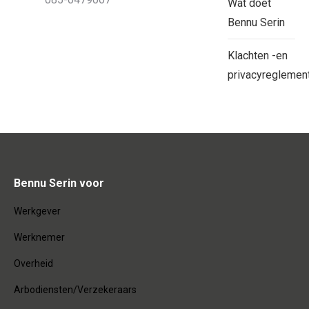
Wat doet
Bennu Serin
Klachten -en
privacyreglemen
Bennu Serin voor
Werkgever
Werknemer
Overheid
Arbodiensten/Verzekeraars