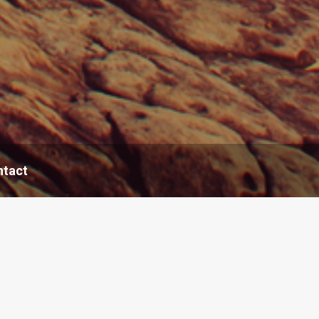
ntact
Arbo/verzekeraars