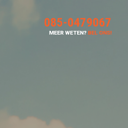
ntact
085-0479067
MEER WETEN?
BEL ONS!