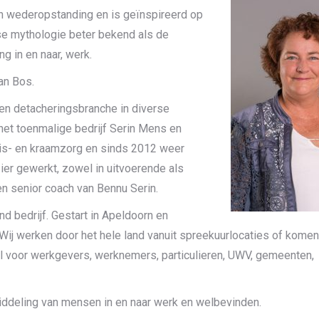
n wederopstanding en is geïnspireerd op
se mythologie beter bekend als de
ng in en naar, werk.
an Bos.
en detacheringsbranche in diverse
 het toenmalige bedrijf Serin Mens en
uis- en kraamzorg en sinds 2012 weer
zier gewerkt, zowel in uitvoerende als
en senior coach van Bennu Serin.
nd bedrijf. Gestart in Apeldoorn en
 Wij werken door het hele land vanuit spreekuurlocaties of kome
l voor werkgevers, werknemers, particulieren, UWV, gemeenten,
iddeling van mensen in en naar werk en welbevinden.