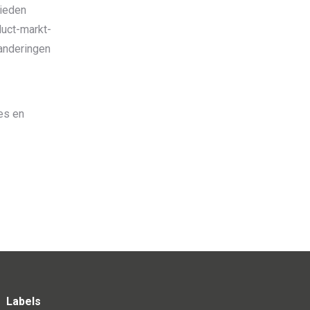
bieden
duct-markt-
randeringen
es en
Labels