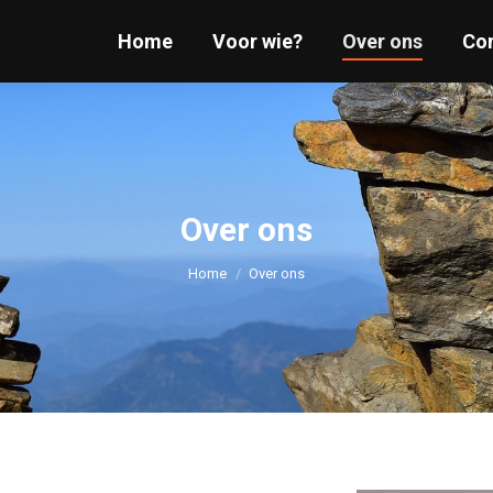
Home
Home
Voor wie?
Voor wie?
Over ons
Over ons
Co
Co
Over ons
Je bent hier:
Home
Over ons