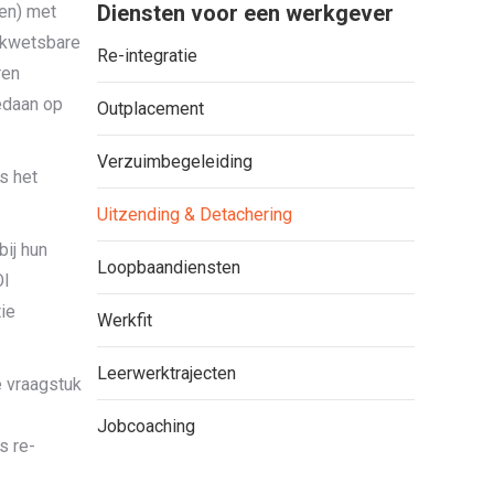
Diensten voor een werkgever
nen) met
e kwetsbare
Re-integratie
ren
edaan op
Outplacement
Verzuimbegeleiding
s het
Uitzending & Detachering
bij hun
Loopbaandiensten
OI
ie
Werkfit
Leerwerktrajecten
e vraagstuk
Jobcoaching
s re-