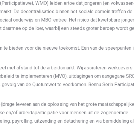
 (Participatiewet, WMO) leiden ertoe dat jongeren (en volwasse
arkt. De decentralisaties binnen het sociale domein treffen d
peciaal onderwijs en MBO-entree. Het risico dat kwetsbare jonge
t daarmee op de loer, waarbij een steeds groter beroep wordt g
 te bieden voor die nieuwe toekomst. Een van de speerpunten i
eel met afstand tot de arbeidsmarkt. Wij assisteren werkgevers 
sbeleid te implementeren (MVO), uitdagingen om aangegane SR
 gevolg van de Quotumwet te voorkomen. Bennu Serin Participat
bijdrage leveren aan de oplossing van het grote maatschappelijk
ke en/of arbeidsparticipatie voor mensen uit de zogenoemde
eling, payrolling, uitzending en detachering en via bemiddeling al