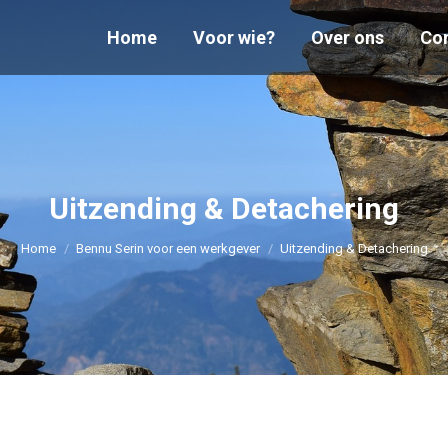
Home
Home
Voor wie?
Voor wie?
Over ons
Over ons
Co
Co
Uitzending & Detachering
Je bent hier:
Home
Bennu Serin voor een werkgever
Uitzending & Detachering