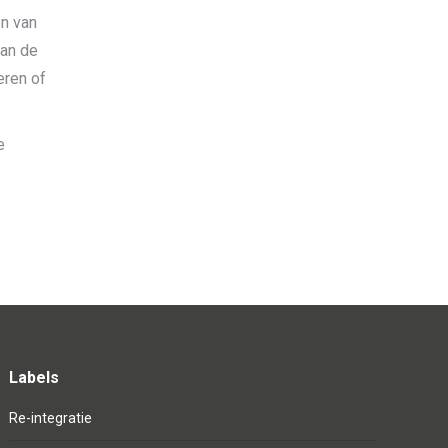
en van
van de
eren of
e
Labels
Re-integratie