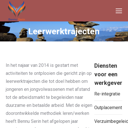
Leerwerktrajecten
Je bent hier:
Diensten
In het najaar van 2014 is gestart met
activiteiten te ontplooien die gericht zijn op
voor een
leerwerktrajecten die tot doel hebben om
werkgever
jongeren en jongvolwassenen met afstand
Re-integratie
tot de arbeidsmarkt te begeleiden naar
duurzame en betaalde arbeid. Met de eigen
Outplacement
doorontwikkelde methodiek leren/werken
heeft Bennu Serin het afgelopen jaar
Verzuimbegeleid