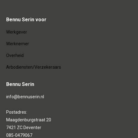
Bennu Serin voor
Werkgever
Werknemer
Overheid
Arbodiensten/Verzekeraars
Bennu Serin
info@bennuserin.nl
Postadres:
Maagdenburgstraat 20
7421 ZC Deventer
085-0479067