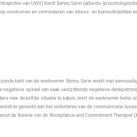
ittrajecten van UWV) biedt Bennu Serin (arbeids-)psychologisch
e op voorkomen en verminderen van stress- en burnoutklachten e
gezonde kant van de werknemer. Bennu Serin werkt met eenvoudi
r negatieve spiraal van vaak vastzittende negatieve denkpatrone
ders naar dezelfde situatie te kijken, leert de werknemer beter 
ordt er gewerkt aan het verbeteren van de communicatie tusse
anuit de theorie van de ‘Acceptance and Commitment Therapie’ (