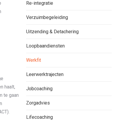
e
Re-integratie
n
Verzuimbegeleiding
Uitzending & Detachering
Loopbaandiensten
Werkfit
Leerwerktrajecten
ge
n haalt,
Jobcoaching
om te gaan
Zorgadvies
n
ACT).
Lifecoaching