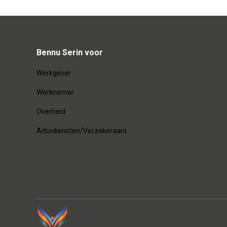
Bennu Serin voor
Werkgever
Werknemer
Overheid
Arbodiensten/Verzekeraars