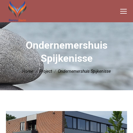
Ondernemershuis
Spijkenisse
Je bent hier:
Home
Project
Ondernemershuis Spijkenisse