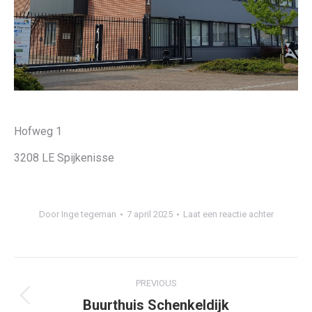
Hofweg 1
3208 LE Spijkenisse
Door
Inge tegeman
7 april 2025
Laat een reactie achter
Project
PREVIOUS
navigation
Buurthuis Schenkeldijk
Previous