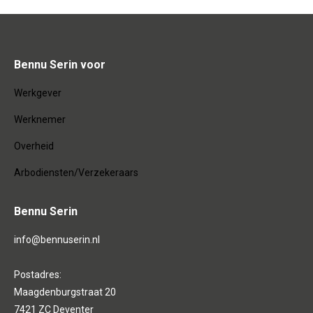
Bennu Serin voor
Werkgever
Werknemer
Overheid
Arbodiensten/Verzekeraars
Bennu Serin
info@bennuserin.nl
Postadres:
Maagdenburgstraat 20
7421 ZC Deventer