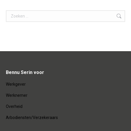
Search:
Bennu Serin voor
Werkgever
Werknemer
Overheid
Arbodiensten/Verzekeraars