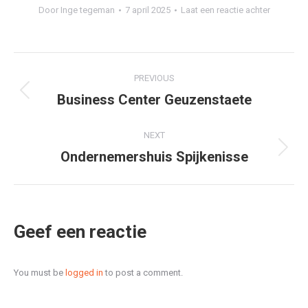
Door
Inge tegeman
7 april 2025
Laat een reactie achter
Project
PREVIOUS
navigation
Business Center Geuzenstaete
Previous
project:
NEXT
Ondernemershuis Spijkenisse
Next
project:
Geef een reactie
You must be
logged in
to post a comment.