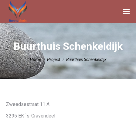
Buurthuis Schenkeldijk
Je bent hier:
Home
Project
Buurthuis Schenkeldijk
Zweedsestraat 11 A
3295 EK `s-Gravendeel