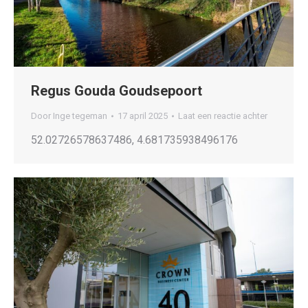
Regus Gouda Goudsepoort
Door
Inge tegeman
17 april 2025
Laat een reactie achter
52.02726578637486, 4.681735938496176