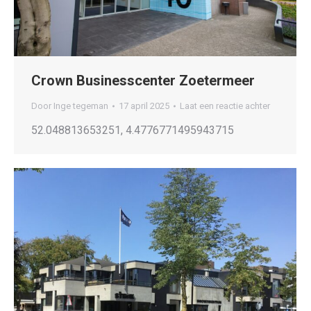
Crown Businesscenter Zoetermeer
Door
Inge tegeman
17 april 2025
Laat een reactie achter
52.048813653251, 4.4776771495943715