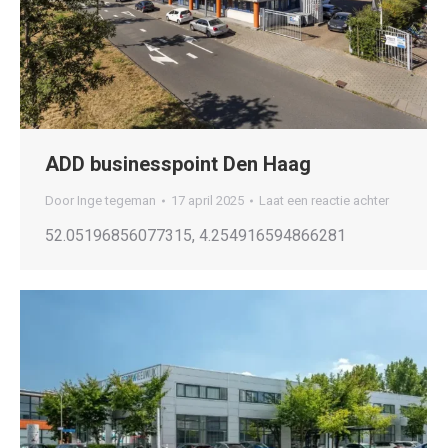
ADD businesspoint Den Haag
Door
Inge tegeman
17 april 2025
Laat een reactie achter
52.05196856077315, 4.254916594866281