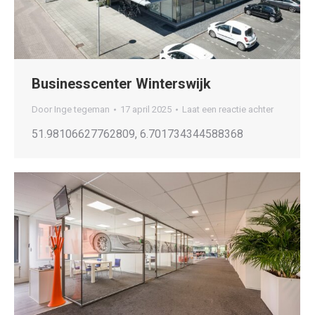
Businesscenter Winterswijk
Door
Inge tegeman
17 april 2025
Laat een reactie achter
51.98106627762809, 6.701734344588368