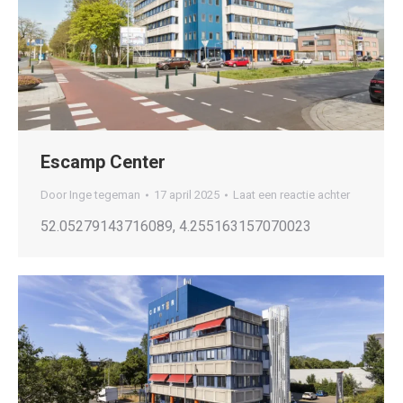
Escamp Center
Door
Inge tegeman
17 april 2025
Laat een reactie achter
52.05279143716089, 4.255163157070023