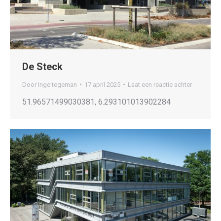
De Steck
Door
Inge tegeman
17 april 2025
Laat een reactie achter
51.96571499030381, 6.293101013902284