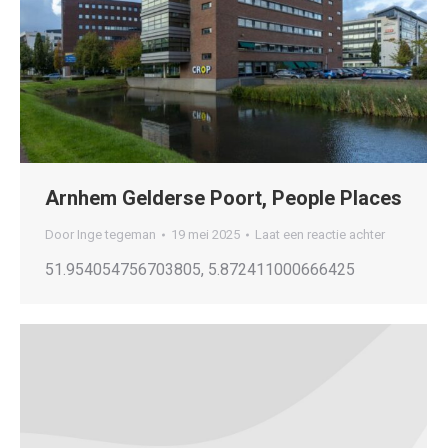
Arnhem Gelderse Poort, People Places
Door
Inge tegeman
19 mei 2025
Laat een reactie achter
51.954054756703805, 5.872411000666425