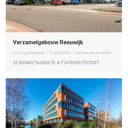
Verzamelgebouw Reeuwijk
Door
Inge tegeman
17 april 2025
Laat een reactie achter
52.03940216384319, 4.714769367332597