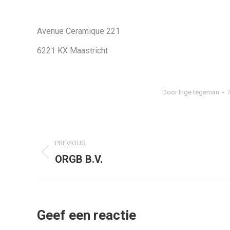
Avenue Ceramique 221
6221 KX Maastricht
Door
Inge tegeman
7
Project
PREVIOUS
navigation
ORGB B.V.
Previous
project:
Geef een reactie