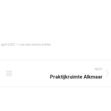
 april 2025
Laat een reactie achter
NEXT
Praktijkruimte Alkmaar
Next
project: