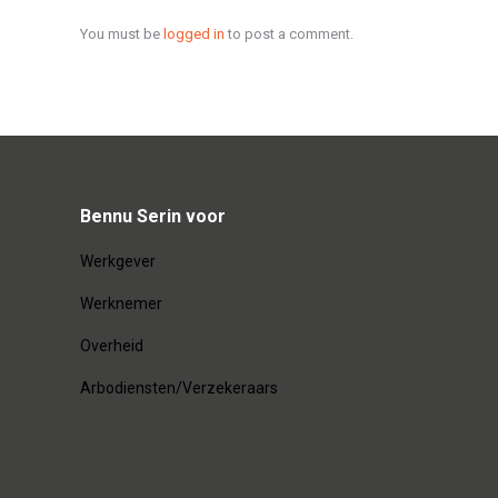
You must be
logged in
to post a comment.
Bennu Serin voor
Werkgever
Werknemer
Overheid
Arbodiensten/Verzekeraars