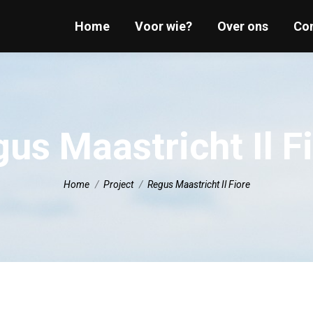
Home
Home
Voor wie?
Voor wie?
Over ons
Over ons
Co
Co
us Maastricht Il F
Je bent hier:
Home
Project
Regus Maastricht Il Fiore