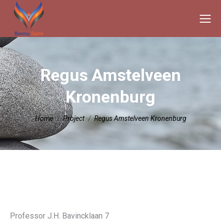
Regus Amstelveen
Kronenburg
Je bent hier:
Home
Project
Regus Amstelveen Kronenburg
Professor J.H. Bavincklaan 7