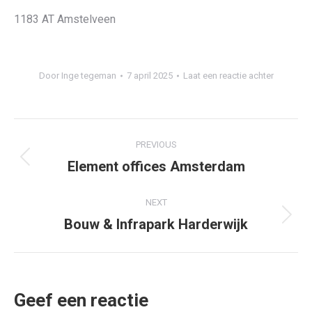
1183 AT Amstelveen
Door
Inge tegeman
7 april 2025
Laat een reactie achter
Project
PREVIOUS
navigation
Element offices Amsterdam
Previous
project:
NEXT
Bouw & Infrapark Harderwijk
Next
project:
Geef een reactie