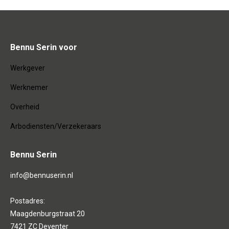
Bennu Serin voor
Werkgever
Werknemer
Overheid
Arbodiensten/Verzekeraars
Bennu Serin
info@bennuserin.nl
Postadres:
Maagdenburgstraat 20
7421 ZC Deventer