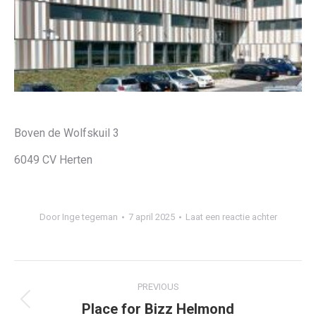
Boven de Wolfskuil 3
6049 CV Herten
Door
Inge tegeman
7 april 2025
Laat een reactie achter
Project
PREVIOUS
navigation
Place for Bizz Helmond
Previous