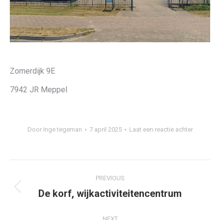
Zomerdijk 9E
7942 JR Meppel
Door
Inge tegeman
7 april 2025
Laat een reactie achter
Project
PREVIOUS
navigation
De korf, wijkactiviteitencentrum
Previous
project:
NEXT