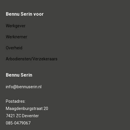
Bennu Serin voor
Werkgever
Werknemer
Overheid
Arbodiensten/Verzekeraars
Bennu Serin
info@bennuserin.nl
Postadres:
Maagdenburgstraat 20
7421 ZC Deventer
085-0479067