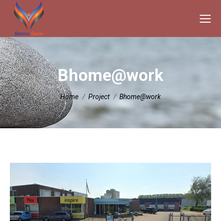
Bhome@work
Je bent hier:
Home
Project
Bhome@work