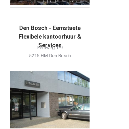
Den Bosch - Eemstaete
Flexibele kantoorhuur &
Services
Eemweg 1-9
5215 HM Den Bosch