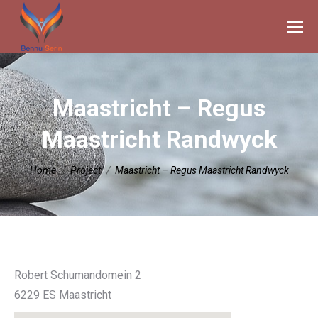
Maastricht – Regus
Maastricht Randwyck
Je bent hier:
Home
Project
Maastricht – Regus Maastricht Randwyck
Robert Schumandomein 2
6229 ES Maastricht