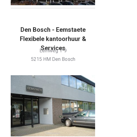
Den Bosch - Eemstaete
Flexibele kantoorhuur &
Services
Eemweg 1-9
5215 HM Den Bosch