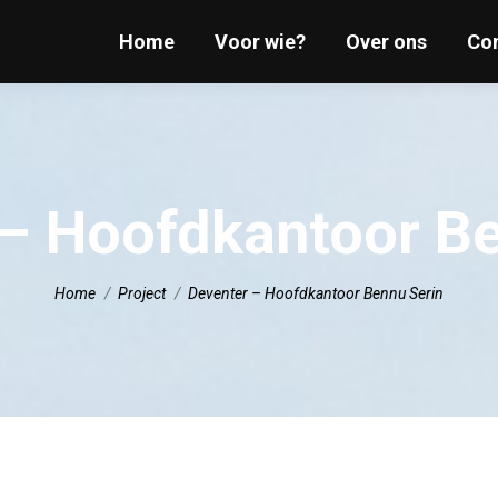
Home
Home
Voor wie?
Voor wie?
Over ons
Over ons
Co
Co
 – Hoofdkantoor Be
Je bent hier:
Home
Project
Deventer – Hoofdkantoor Bennu Serin