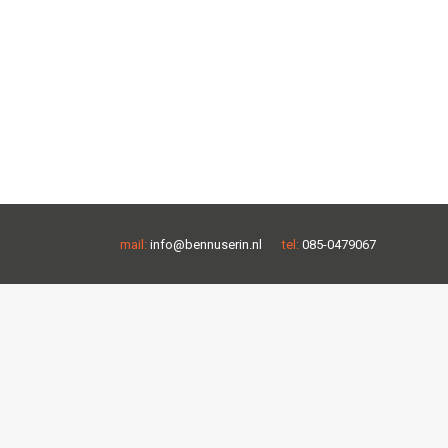
mail:
info@bennuserin.nl
tel:
085-0479067