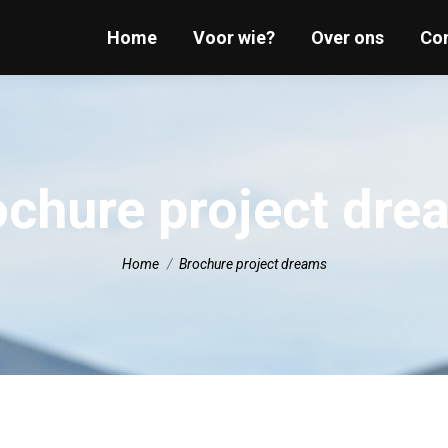
Home
Home
Voor wie?
Voor wie?
Over ons
Over ons
Co
Co
ochure project dre
Je bent hier:
Home
Brochure project dreams