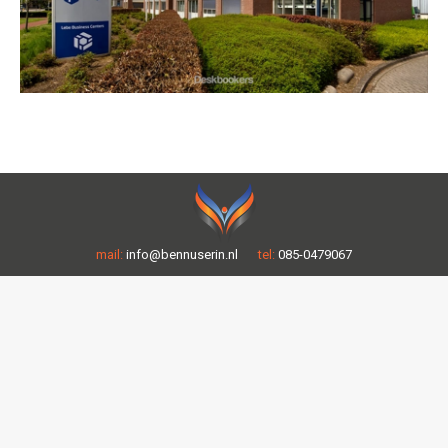
mail:
info@bennuserin.nl
tel:
085-0479067