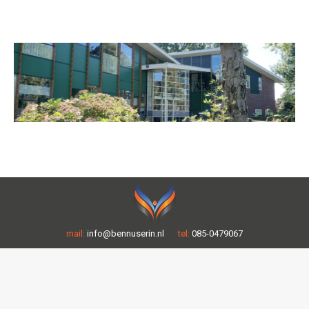
mail:
info@bennuserin.nl
tel:
085-0479067