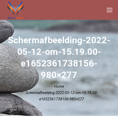
Schermafbeelding-2022-
05-12-om-15.19.00-
e1652361738156-
980×277
Je bent hier:
Home
Schermafbeelding-2022-05-12-om-15.19.00-
e1652361738156-980×277