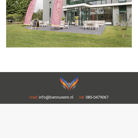
mail:
info@bennuserin.nl
tel:
085-0479067