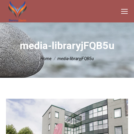
media-libraryjFQB5u
Je bent hier:
Home
media-libraryjFQB5u