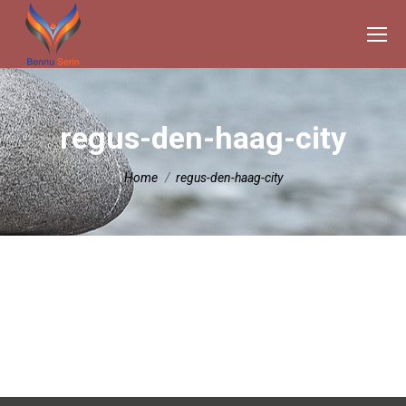
regus-den-haag-city
Je bent hier:
Home
regus-den-haag-city