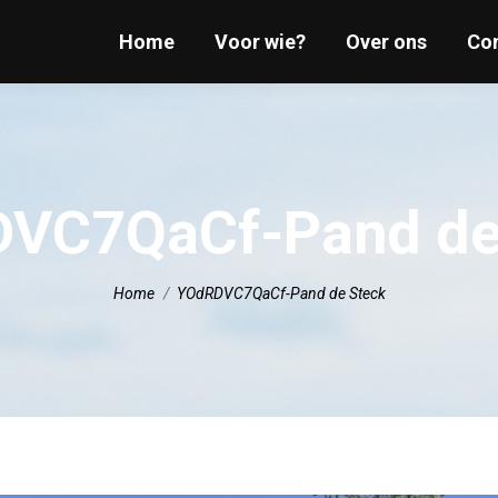
Home
Home
Voor wie?
Voor wie?
Over ons
Over ons
Co
Co
VC7QaCf-Pand de
Je bent hier:
Home
YOdRDVC7QaCf-Pand de Steck