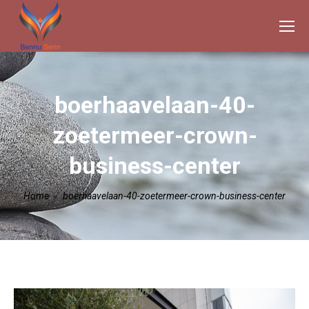
boerhaavelaan-40-
zoetermeer-crown-
business-center
Je bent hier:
Home
boerhaavelaan-40-zoetermeer-crown-business-center