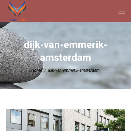
dijk-van-emmerik-
amsterdam
Je bent hier:
Home
dijk-van-emmerik-amsterdam