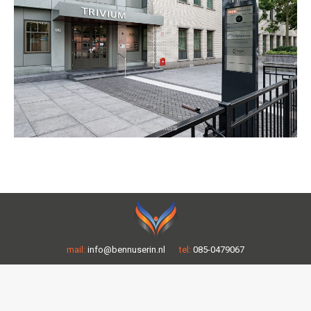
mail:
info@bennuserin.nl
tel:
085-0479067