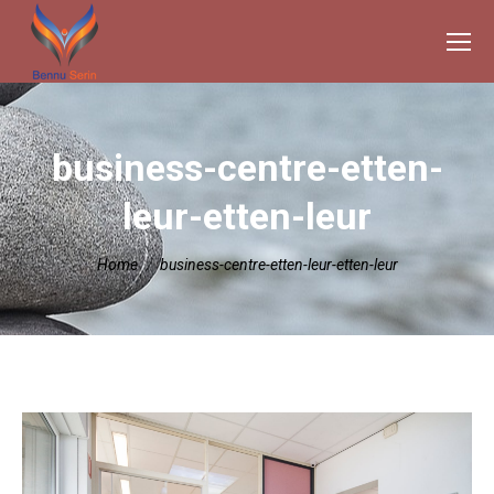
business-centre-etten-
leur-etten-leur
Je bent hier:
Home
business-centre-etten-leur-etten-leur