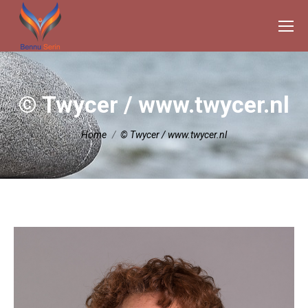
© Twycer / www.twycer.nl
Je bent hier:
Home
© Twycer / www.twycer.nl