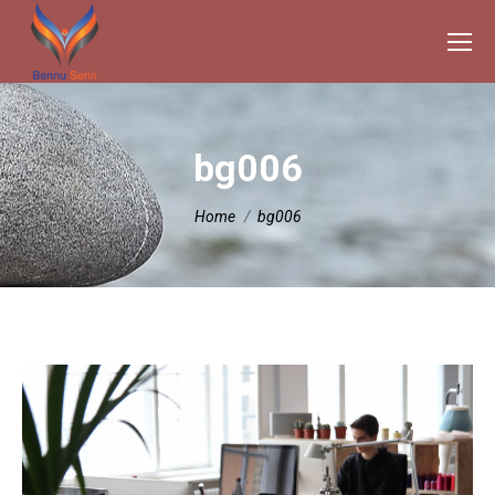
bg006
Je bent hier:
Home
bg006