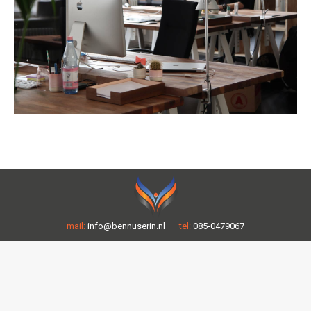
mail:
info@bennuserin.nl
tel:
085-0479067