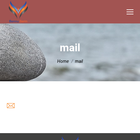
mail
Je bent hier:
Home
mail